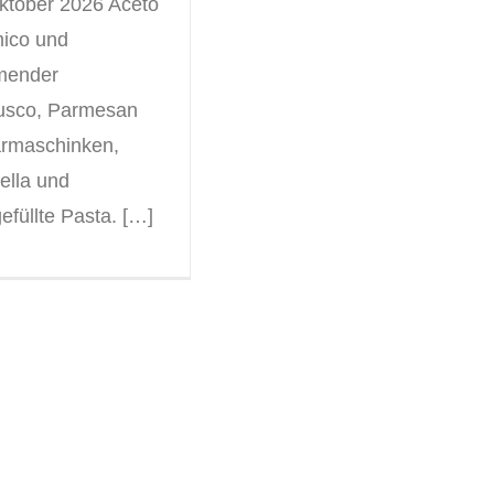
Oktober 2026 Aceto
ico und
mender
usco, Parmesan
rmaschinken,
ella und
efüllte Pasta. […]