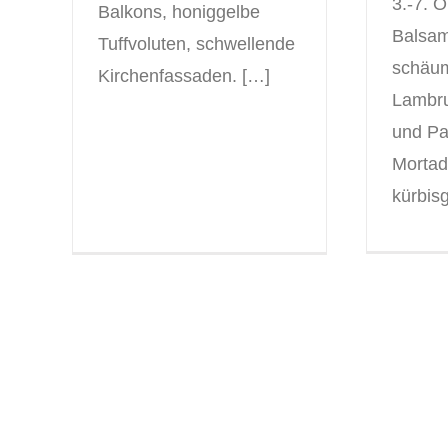
3.-7. 
Balkons, honiggelbe
Balsam
Tuffvoluten, schwellende
schäu
Kirchenfassaden. […]
Lambr
und Pa
Mortad
kürbisg