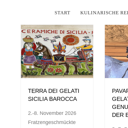
Zum
START
KULINARISCHE RE
Inhalt
springen
TERRA DEI GELATI
PAVA
SICILIA BAROCCA
GELA
GENU
2.-8. November 2026
DER 
Fratzengeschmückte