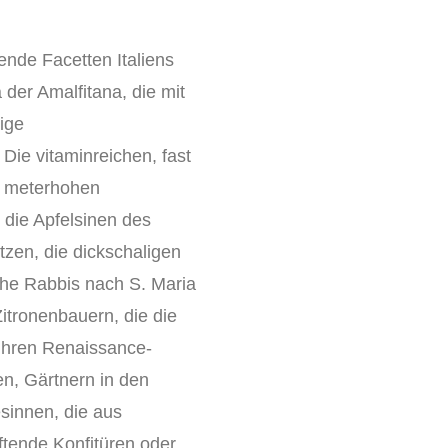
ende Facetten Italiens
 der Amalfitana, die mit
tige
 Die vitaminreichen, fast
e meterhohen
 die Apfelsinen des
zen, die dickschaligen
sche Rabbis nach S. Maria
itronenbauern, die die
ihren Renaissance-
n, Gärtnern in den
sinnen, die aus
tende Konfitüren oder