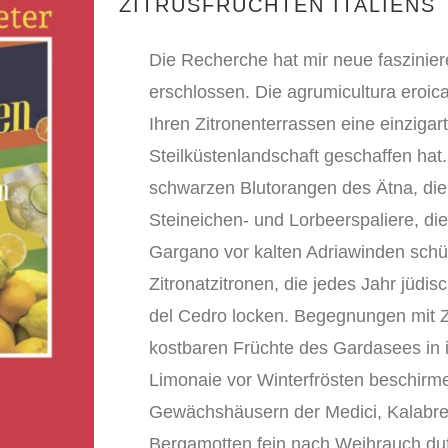
ZITRUSFRÜCHTEN ITALIENS
Die Recherche hat mir neue faszinier
erschlossen. Die agrumicultura eroica
Ihren Zitronenterrassen eine einzigar
Steilküstenlandschaft geschaffen hat.
schwarzen Blutorangen des Ätna, di
Steineichen- und Lorbeerspaliere, die
Gargano vor kalten Adriawinden schüt
Zitronatzitronen, die jedes Jahr jüdi
del Cedro locken. Begegnungen mit Z
kostbaren Früchte des Gardasees in 
Limonaie vor Winterfrösten beschirme
Gewächshäusern der Medici, Kalabre
Bergamotten fein nach Weihrauch duf