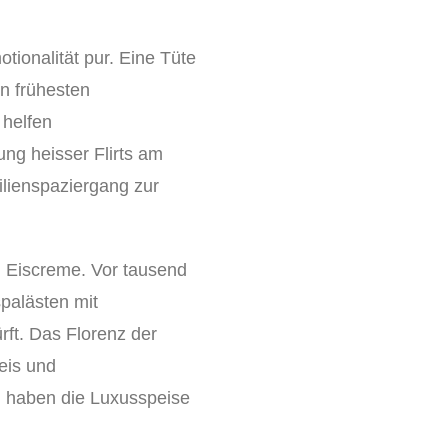
otionalität pur. Eine Tüte
n frühesten
 helfen
ung heisser Flirts am
ilienspaziergang zur
en Eiscreme. Vor tausend
spalästen mit
ft. Das Florenz der
eis und
 haben die Luxusspeise