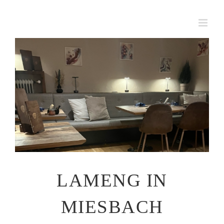
Zum
Inhalt
springen
Zeige
grösseres
Bild
LAMENG IN
MIESBACH